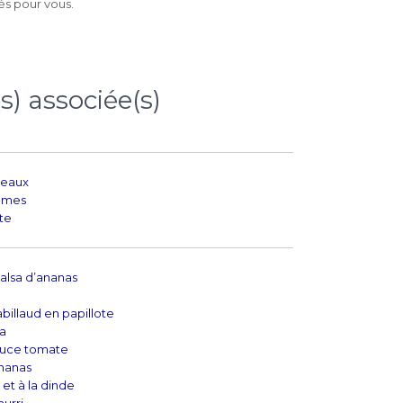
és pour vous.
s) associée(s)
reaux
rumes
te
 salsa d’ananas
billaud en papillote
za
auce tomate
ananas
et à la dinde