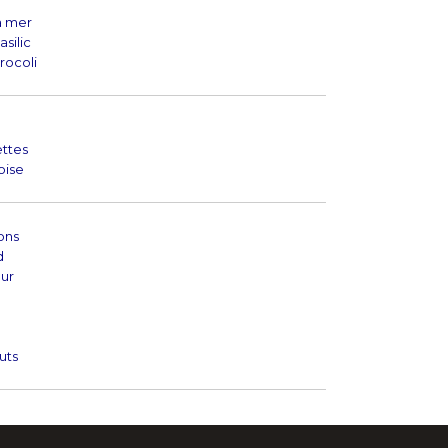
a mer
silic
rocoli
ttes
oise
ons
d
eur
uts