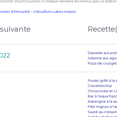
onnel. Vous trouverez ici chaque semaine les menus que j’ai élabor
ooster d’immunité
–
4 Bouillons cubes maison
 suivante
Recette(
Daurade aux poi
2022
Julienne aux ag
Pizza de courget
Poulet grillé à la
Crevettes thaï
Choucroute et ca
Bar à l’Aqua Paz
Aubergine à la s
Filet mignon à l’
Sauté au cresson 