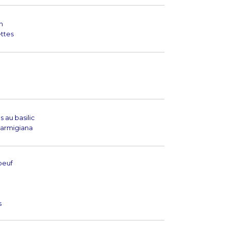
n
ttes
 au basilic
parmigiana
oeuf
s