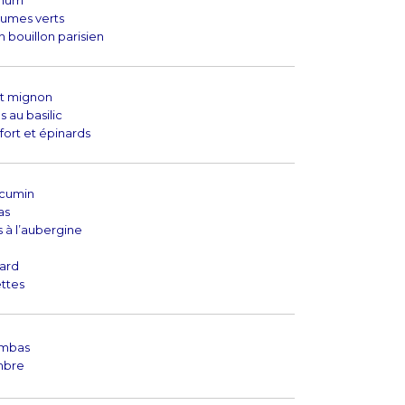
urri
gumes verts
n bouillon parisien
et mignon
 au basilic
fort et épinards
 cumin
as
 à l’aubergine
lard
ttes
ambas
mbre