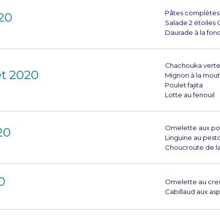
Pâtes complètes
020
Salade 2 étoiles
Daurade à la fon
Chachouka vert
et 2020
Mignon à la mou
Poulet fajita
Lotte au fenouil
Omelette aux po
20
Linguine au pest
Choucroute de l
0
Omelette au cres
Cabillaud aux as