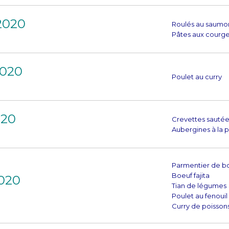
 2020
Roulés au saumo
Pâtes aux courge
2020
Poulet au curry
020
Crevettes sautées
Aubergines à la 
Parmentier de b
Boeuf fajita
2020
Tian de légumes
Poulet au fenouil
Curry de poisson