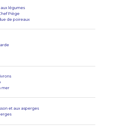
 aux légumes
 Chef Piège
due de poireaux
e
tarde
ivrons
o
a mer
son et aux asperges
perges