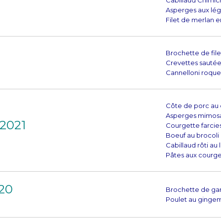
Cabillaud Chimich
Asperges aux lé
Filet de merlan e
Brochette de fil
Crevettes sautées
Cannelloni roque
Côte de porc au
Asperges mimos
 2021
Courgette farcies
Boeuf au brocoli
Cabillaud rôti au 
Pâtes aux courge
020
Brochette de g
Poulet au ginge