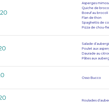
Asperges mimos
Quiche de brocol
020
Boeuf au brocoli
Flan de thon
Spaghettis de co
Pizza de chou-fl
Salade d’auberg
20
Poulet aux asper
Daurade au citro
Pâtes aux auberg
20
Osso Bucco
20
Roulades d’aube