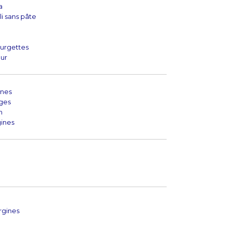
a
i sans pâte
urgettes
eur
ines
ges
n
ines
rgines