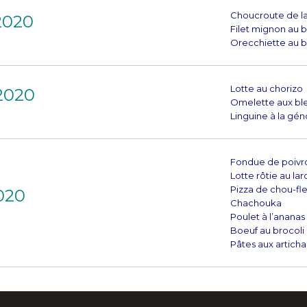
Choucroute de l
2020
Filet mignon au ba
Orecchiette au b
Lotte au chorizo
 2020
Omelette aux ble
Linguine à la gén
Fondue de poivr
Lotte rôtie au lar
Pizza de chou-fl
020
Chachouka
Poulet à l’ananas
Boeuf au brocoli
Pâtes aux articha