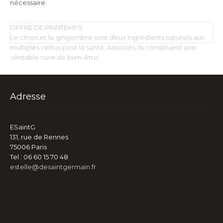
nécessaire.
OFFRE DE PRINTEMPS
Le citron et le gingembre sont deux ingrédients naturels aux
multiples vertus pour la santé. Associés, ils constituent une
véritable cure de bien-être.
Adresse
ESaintG
131, rue de Rennes
75006 Paris
Tel : 06 60 15 70 48
estelle@desaintgermain.fr