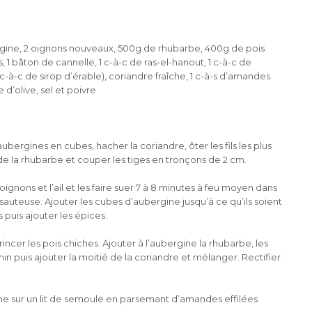
rgine, 2 oignons nouveaux, 500g de rhubarbe, 400g de pois
s, 1 bâton de cannelle, 1 c-à-c de ras-el-hanout, 1 c-à-c de
c-à-c de sirop d’érable), coriandre fraîche, 1 c-à-s d’amandes
le d’olive, sel et poivre
ubergines en cubes, hacher la coriandre, ôter les fils les plus
e la rhubarbe et couper les tiges en tronçons de 2 cm.
oignons et l’ail et les faire suer 7 à 8 minutes à feu moyen dans
auteuse. Ajouter les cubes d’aubergine jusqu’à ce qu’ils soient
 puis ajouter les épices.
rincer les pois chiches. Ajouter à l’aubergine la rhubarbe, les
 min puis ajouter la moitié de la coriandre et mélanger. Rectifier
ajine sur un lit de semoule en parsemant d’amandes effilées