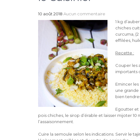
10 août 2018
Aucun commentaire
1 kg d’aube
chiches cuit
curcuma, (2 
effilées, hui
Recette :
Couper les a
importants d
Emincer les 
une grande s
bien tendres
Egoutter et 
pois chiches, le sirop d’érable et laisser mijoter 10
l’assaisonnement.
Cuire la semoule selon les indications. Servir le t