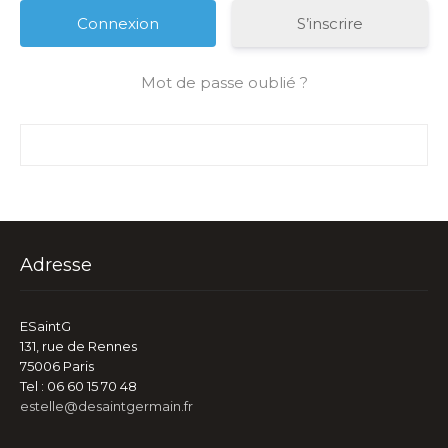
S’inscrire
Mot de passe oublié ?
Adresse
ESaintG
131, rue de Rennes
75006 Paris
Tel : 06 60 15 70 48
estelle@desaintgermain.fr